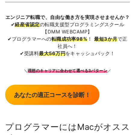
エンジニア転職で、自由な働き方を実現させませんか？
✔
経産省認定
の転職支援型プログラミングスクール
【DMM WEBCAMP】
✔プログラマーへの
転職成功率98%
！
最短3か月
で正
社員へ！
✔受講料
最大56万円
をキャッシュバック！
＼
理想のキャリアに合わせて選べる3パターン
／
あなたの適正コースを診断！
プログラマーにはMacがオスス