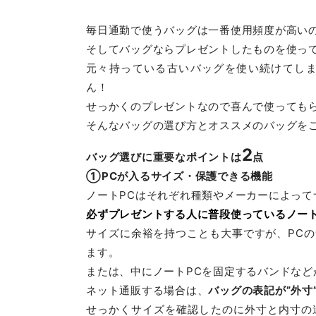
毎日通勤で使うバッグは一番使用頻度が高い
そしてバッグならプレゼントしたものを使っ
元々持っている古いバッグを使い続けてし
ん！
せっかくのプレゼントなので喜んで使っても
そんなバッグの選び方とオススメのバッグを
2
バッグ選びに重要なポイントは
点
①
PCが入るサイズ・保護できる機能
ノートPCはそれぞれ種類やメーカーによって
必ずプレゼントする人に普段使っているノー
サイズに余裕を持つことも大事ですが、PC
ます。
または、中にノートPCを固定するバンドなど
ネット通販する場合は、
バッグの表記が”外寸
せっかくサイズを確認したのに外寸と内寸の