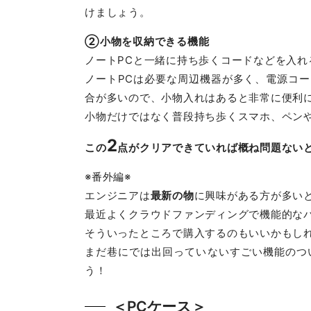
けましょう。
②小物を収納できる機能
ノートPCと一緒に持ち歩くコードなどを入
ノートPCは必要な周辺機器が多く、電源コ
合が多いので、小物入れはあると非常に便利
小物だけではなく普段持ち歩くスマホ、ペン
2
この
点がクリアできていれば概ね問題ない
※番外編※
エンジニアは
最新の物
に興味がある方が多い
最近よくクラウドファンディングで機能的な
そういったところで購入するのもいいかもし
まだ巷にでは出回っていないすごい機能のつ
う！
＜PCケース＞