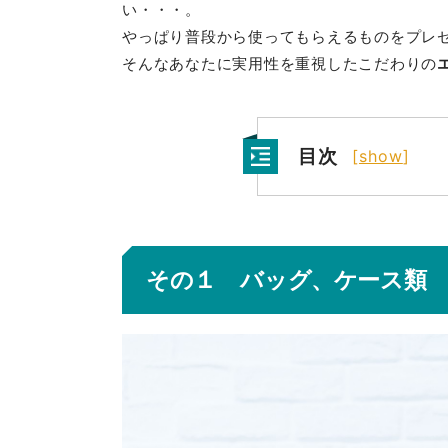
い・・・。
やっぱり普段から使ってもらえるものをプレ
そんなあなたに実用性を重視したこだわりの
目次
[
show
]
１
その
バッグ、ケース類