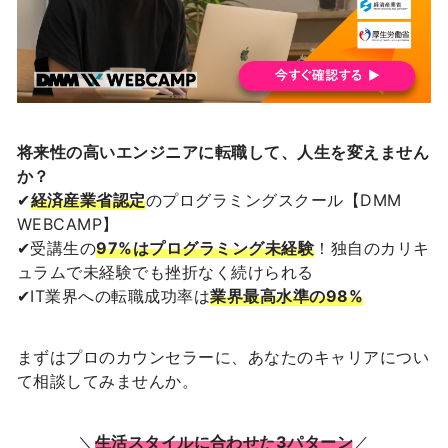
将来性の高いエンジニアに転職して、人生を変えません
か？
✔︎
経済産業省認定
のプログラミングスクール【DMM
WEBCAMP】
✔︎受講生の
97%はプログラミング未経験
！独自のカリキ
ュラムで未経験でも挫折なく続けられる
✔︎IT業界への転職成功率は
業界最高水準の98%
まずはプロのカウンセラーに、あなたのキャリアについ
て相談してみませんか。
＼
生活スタイルに合わせた3パターン
／