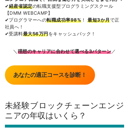
✔
経産省認定
の転職支援型プログラミングスクール
【DMM WEBCAMP】
✔プログラマーへの
転職成功率98%
！
最短3か月
で正
社員へ！
✔受講料
最大56万円
をキャッシュバック！
＼
理想のキャリアに合わせて選べる3パターン
／
あなたの適正コースを診断！
未経験ブロックチェーンエンジ
ニアの年収はいくら？