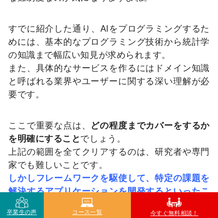
すでに紹介した通り、AIをプログラミングするた
めには、基本的なプログラミング技術から統計学
の知識まで幅広い知見が求められます。
また、具体的なサービスを作るにはドメイン知識
と呼ばれる業界やユーザーに関する深い理解が必
要です。
ここで重要な点は、
どの程度までカバーをするか
を明確にすること
でしょう。
上記の範囲を全てクリアするのは、研究者や専門
家でも難しいことです。
しかしフレームワークを駆使して、特定の課題を
解決するアプリケーションを開発するといったこ
とであれば、初心者からでも十二分に可能です。
卒業生の声
コース一覧
今すぐ無料相談！
特に最近では学習コストが大きく下がっているた