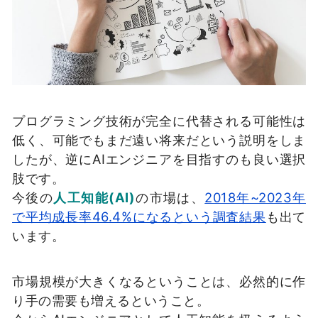
プログラミング技術が完全に代替される可能性は
低く、可能でもまだ遠い将来だという説明をしま
したが、逆にAIエンジニアを目指すのも良い選択
肢です。
今後の
人工知能(AI)
の市場は、
2018年~2023年
で平均成長率46.4%になるという調査結果
も出て
います。
市場規模が大きくなるということは、必然的に作
り手の需要も増えるということ。