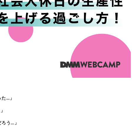
った…」
…」
だろう…」