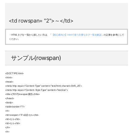
<td rowspan= "2">～</td>
・HTMLタグを一覧から探したい方は、「
【初心者向け】htmlで使う主要なタグ一覧を解説
」の記事を参考にして
ください。
サンプル(rowspan)
<!DOCTYPE html>
<html>
<head>
<meta http-equiv=”Content-Type” content=”text/html; charset=Shift_JIS”>
<meta http-equiv=”Content-Style-Type” content=”text/css”>
<title>[TEST]rowspan属性</title>
</head>
<body>
<table border=”1″>
<tr>
<td rowspan=”3″>結合セル</td>
<td>セル</td>
<td>セル</td>
</tr>
<tr>