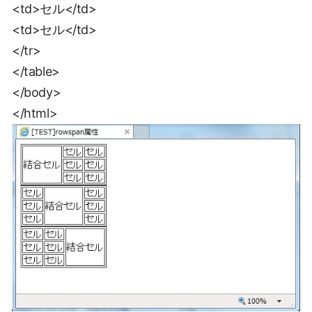
<td>セル</td>
<td>セル</td>
</tr>
</table>
</body>
</html>