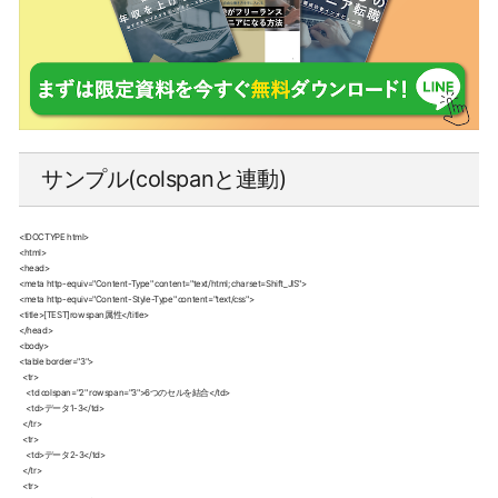
サンプル(colspanと連動)
<!DOCTYPE html>

<html>

<head>

<meta http-equiv="Content-Type" content="text/html; charset=Shift_JIS">

<meta http-equiv="Content-Style-Type" content="text/css">

<title>[TEST]rowspan属性</title>

</head>

<body>

<table border="3">

  <tr>

    <td colspan="2" rowspan="3">6つのセルを結合</td>

    <td>データ1-3</td>

  </tr>

  <tr>

    <td>データ2-3</td>

  </tr>

  <tr>
