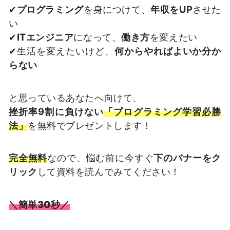
✔
プログラミング
を身につけて、
年収をUP
させた
い
✔
ITエンジニア
になって、
働き方
を変えたい
✔生活を変えたいけど、
何からやればよいか分か
らない
と思っているあなたへ向けて、
挫折率9割に負けない
「プログラミング学習必勝
法」
を無料でプレゼントします！
完全無料
なので、悩む前に今すぐ
下のバナーをク
リック
して資料を読んでみてください！
＼簡単30秒／