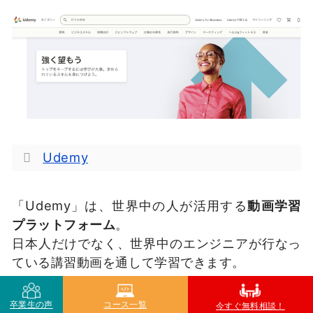
Udemy
「Udemy」は、世界中の人が活用する
動画学習
プラットフォーム
。
日本人だけでなく、世界中のエンジニアが行なっ
ている講習動画を通して学習できます。
卒業生の声
コース一覧
Udemyの大きな特徴は、動画買い切り型である
今すぐ無料相談！