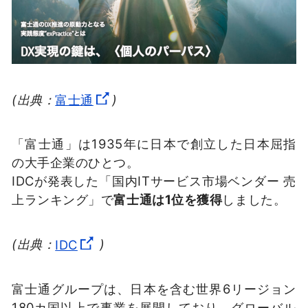
(出典：
富士通
)
「富士通」は1935年に日本で創立した日本屈指
の大手企業のひとつ。
IDCが発表した「国内ITサービス市場ベンダー 売
上ランキング」で
富士通は1位を獲得
しました。
(出典：
IDC
)
富⼠通グループは、⽇本を含む世界6リージョン
180カ国以上で事業を展開しており、グローバル