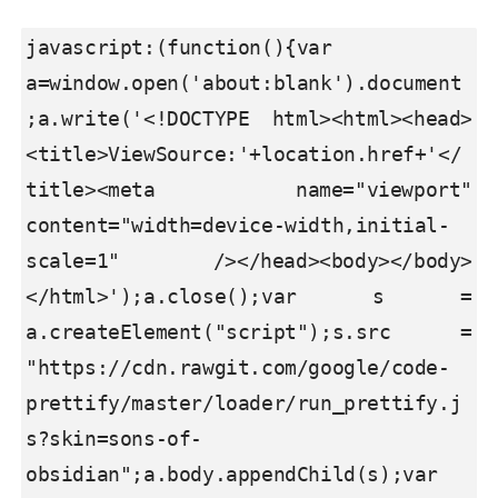
javascript:(function(){var 
a=window.open('about:blank').document
;a.write('<!DOCTYPE html><html><head>
<title>ViewSource:'+location.href+'</
title><meta name="viewport" 
content="width=device-width,initial-
scale=1" /></head><body></body>
</html>');a.close();var s = 
a.createElement("script");s.src = 
"https://cdn.rawgit.com/google/code-
prettify/master/loader/run_prettify.j
s?skin=sons-of-
obsidian";a.body.appendChild(s);var 