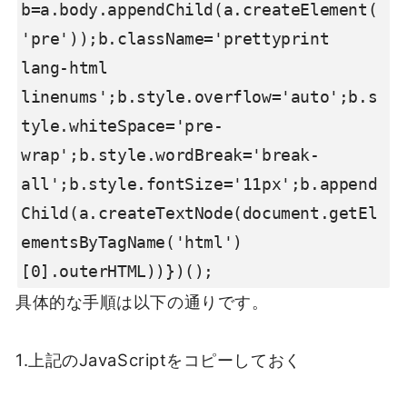
b=a.body.appendChild(a.createElement(
'pre'));b.className='prettyprint 
lang-html 
linenums';b.style.overflow='auto';b.s
tyle.whiteSpace='pre-
wrap';b.style.wordBreak='break-
all';b.style.fontSize='11px';b.append
Child(a.createTextNode(document.getEl
ementsByTagName('html')
[0].outerHTML))})();
具体的な手順は以下の通りです。
1.上記のJavaScriptをコピーしておく