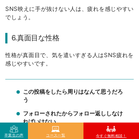
SNS
映えに手が抜けない人は、疲れを感じやすい
でしょう。
6.
真面目な性格
性格が真面目で、気を遣いすぎる人は
SNS
疲れを
感じやすいです。
この投稿をしたら周りはなんて思うだろ
う
フォローされたからフォロー返ししなけ
ればいけない
コメントは必ず返さなければいけない
卒業生の声
コース一覧
今すぐ無料相談！