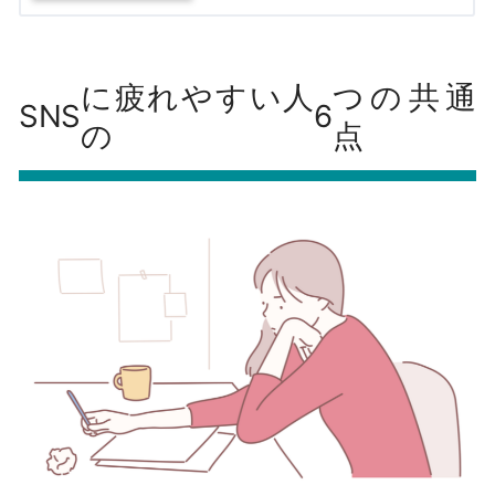
に疲れやすい人
つの共通
SNS
6
の
点