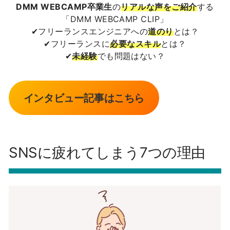
DMM WEBCAMP卒業生
の
リアルな声をご紹介
する
「DMM WEBCAMP CLIP」
✔フリーランスエンジニアへの
道のり
とは？
✔フリーランスに
必要なスキル
とは？
✔
未経験
でも問題はない？
インタビュー記事はこちら
SNS
に疲れてしまう
7
つの理由