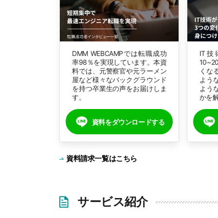
DMM WEBCAMPでは転職成功
IT
率98％を実現しています。本資
10~
料では、元警察官や元ラーメン
くな
屋など様々なバックグラウンド
よう
を持つ卒業生の声をお届けしま
よう
す。
かを
資料をダウンロードする
資料請求一覧はこちら
サービス紹介