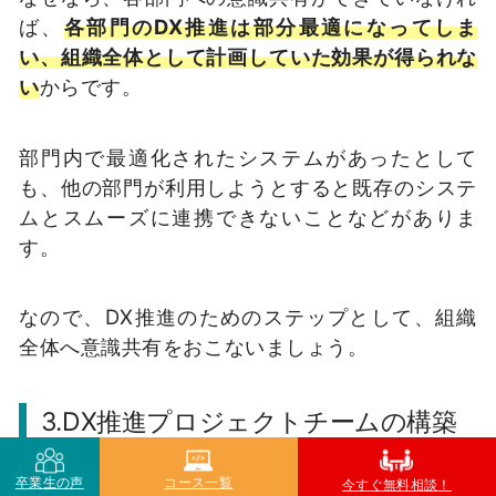
ば、
各部門のDX推進は部分最適になってしま
い、組織全体として計画していた効果が得られな
い
からです。
部門内で最適化されたシステムがあったとして
も、他の部門が利用しようとすると既存のシステ
ムとスムーズに連携できないことなどがありま
す。
なので、DX推進のためのステップとして、組織
全体へ意識共有をおこないましょう。
3.DX推進プロジェクトチームの構築
DX推進を組織全体へ意識共有したら、次はDX推
卒業生の声
コース一覧
今すぐ無料相談！