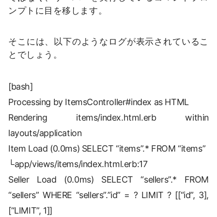
ンプトに目を移します。
そこには、以下のようなログが表示されているこ
とでしょう。
[bash]
Processing by ItemsController#index as HTML
Rendering items/index.html.erb within
layouts/application
Item Load (0.0ms) SELECT “items”.* FROM “items”
└app/views/items/index.html.erb:17
Seller Load (0.0ms) SELECT “sellers”.* FROM
“sellers” WHERE “sellers”.”id” = ? LIMIT ? [[“id”, 3],
[“LIMIT”, 1]]