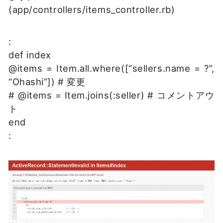
(app/controllers/items_controller.rb)
:
def index
@items = Item.all.where([“sellers.name = ?”,
“Ohashi”]) # 変更
# @items = Item.joins(:seller) # コメントアウ
ト
end
: