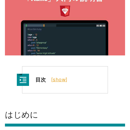
目次
[
show
]
はじめに