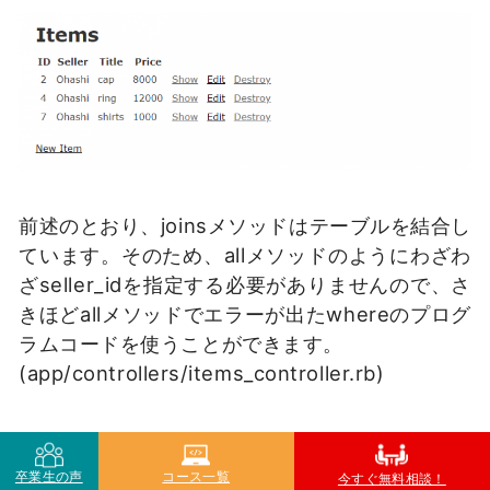
前述のとおり、joinsメソッドはテーブルを結合し
ています。そのため、allメソッドのようにわざわ
ざseller_idを指定する必要がありませんので、さ
きほどallメソッドでエラーが出たwhereのプログ
ラムコードを使うことができます。
(app/controllers/items_controller.rb)
:
def index
卒業生の声
コース一覧
今すぐ無料相談！