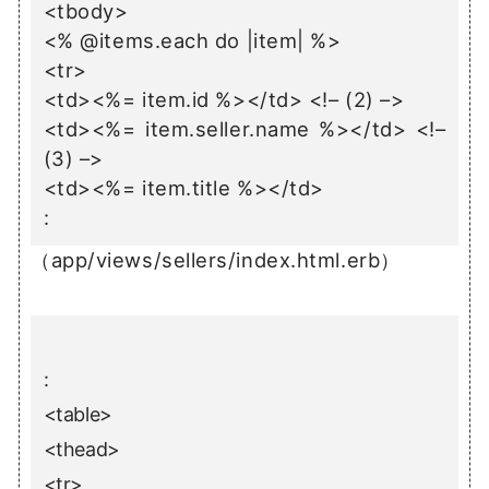
<tbody>
<% @items.each do |item| %>
<tr>
<td><%= item.id %></td> <!– (2) –>
<td><%= item.seller.name %></td> <!–
(3) –>
<td><%= item.title %></td>
:
（app/views/sellers/index.html.erb）
:
<table>
<thead>
<tr>