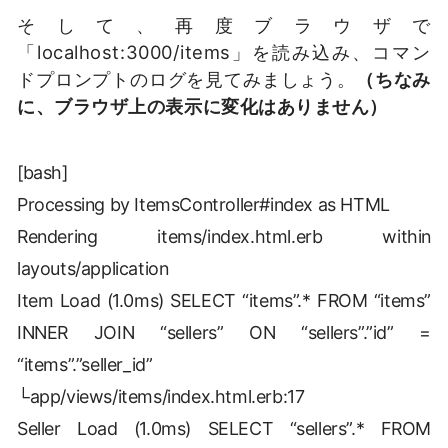
そして、再度ブラウザで
「localhost:3000/items」を読み込み、コマン
ドプロンプトのログを見てみましょう。
（ちなみ
に、ブラウザ上の表示に変化はありません）
[bash]
Processing by ItemsController#index as HTML
Rendering items/index.html.erb within
layouts/application
Item Load (1.0ms) SELECT “items”.* FROM “items”
INNER JOIN “sellers” ON “sellers”.”id” =
“items”.”seller_id”
└app/views/items/index.html.erb:17
Seller Load (1.0ms) SELECT “sellers”.* FROM