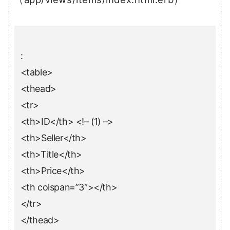
:
<table>
<thead>
<tr>
<th>ID</th> <!– (1) –>
<th>Seller</th>
<th>Title</th>
<th>Price</th>
<th colspan=”3″></th>
</tr>
</thead>