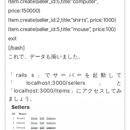
Item.create(seller_id:5,title:”computer”,
price:150000)
Item.create(seller_id:2,title:”shirts”, price:1000)
Item.create(seller_id:5,title:”mouse”, price:100)
exit
[/bash]
これで、データも揃いました。
「rails s」でサーバーを起動して
「localhost:3000/sellers」と
「localhost:3000/items」にアクセスしてみ
ましょう。