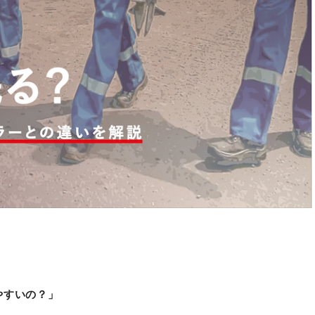
」
やすいの
？」