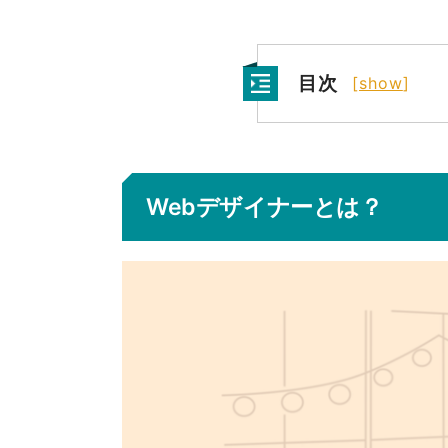
目次
[
show
]
Webデザイナーとは？