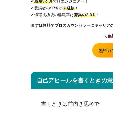
✔
最短3ヶ月
で
ITエンジニア
へ！
✔受講者の
97%
が
未経験
！
✔転職成功後の離職率は
驚異の2.3%
！
まずは無料でプロのカウンセラーにキャリア
＼
参
無料カ
自己アピールを書くときの意
書くときは前向き思考で