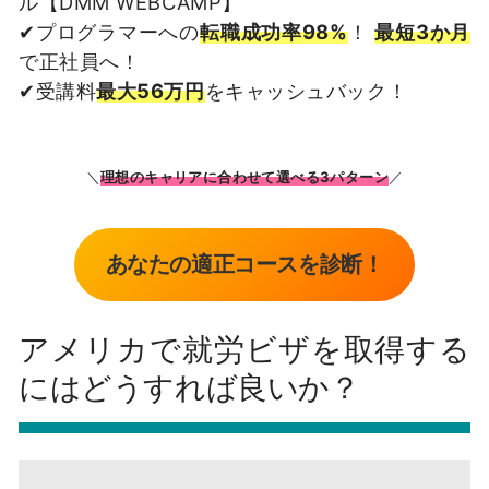
ル【DMM WEBCAMP】
✔プログラマーへの
転職成功率98%
！
最短3か月
で正社員へ！
✔受講料
最大56万円
をキャッシュバック！
＼
理想のキャリアに合わせて選べる3パターン
／
あなたの適正コースを診断！
アメリカで就労ビザを取得する
にはどうすれば良いか？